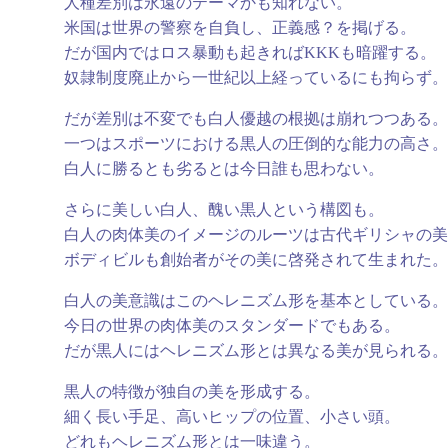
人種差別は永遠のテーマかも知れない。
米国は世界の警察を自負し、正義感？を掲げる。
だが国内ではロス暴動も起きればKKKも暗躍する。
奴隷制度廃止から一世紀以上経っているにも拘らず。
だが差別は不変でも白人優越の根拠は崩れつつある。
一つはスポーツにおける黒人の圧倒的な能力の高さ。
白人に勝るとも劣るとは今日誰も思わない。
さらに美しい白人、醜い黒人という構図も。
白人の肉体美のイメージのルーツは古代ギリシャの美
ボディビルも創始者がその美に啓発されて生まれた。
白人の美意識はこのヘレニズム形を基本としている。
今日の世界の肉体美のスタンダードでもある。
だが黒人にはヘレニズム形とは異なる美が見られる。
黒人の特徴が独自の美を形成する。
細く長い手足、高いヒップの位置、小さい頭。
どれもヘレニズム形とは一味違う。