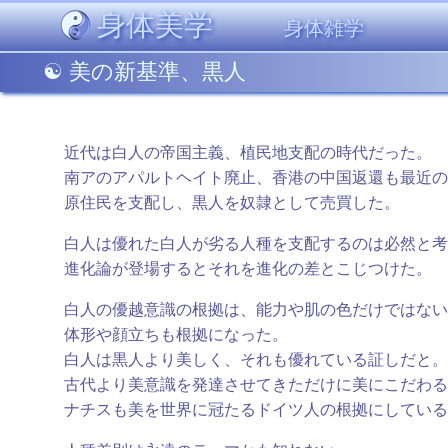
身体美学
身体雑学
美の新基準、黒人
近代は白人の帝国主義、植民地支配の時代だった。
南アのアパルトヘイト廃止、香港の中国返還も最近の
原住民を支配し、黒人を奴隷として売買した。
白人は優れた白人が劣る人種を支配するのは必然と考
進化論が登場するとそれを進化の差とこじつけた。
白人の優越意識の根拠は、能力や肌の色だけではない
体形や顔立ちも根拠になった。
白人は黒人より美しく、それも優れている証しだと。
古代より美意識を発達させてきただけに美にこだわる
ナチスも美を世界に冠たるドイツ人の根拠にしている