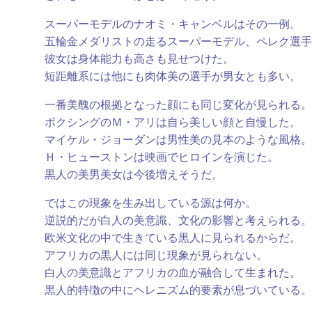
スーパーモデルのナオミ・キャンベルはその一例。
五輪金メダリストの走るスーパーモデル、ペレク選手
彼女は身体能力も高さも見せつけた。
短距離系には他にも肉体美の選手が男女とも多い。
一番美醜の根拠となった顔にも同じ変化が見られる。
ボクシングのＭ・アリは自ら美しい顔と自慢した。
マイケル・ジョーダンは男性美の見本のような風格。
Ｈ・ヒューストンは映画でヒロインを演じた。
黒人の美男美女は今後増えそうだ。
ではこの現象を生み出している源は何か。
逆説的だが白人の美意識、文化の影響と考えられる。
欧米文化の中で生きている黒人に見られるからだ。
アフリカの黒人には同じ現象が見られない。
白人の美意識とアフリカの血が融合して生まれた。
黒人的特徴の中にヘレニズム的要素が息づいている。