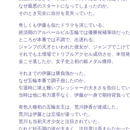
なぜ最悪のスタートになってしまったのか。
そのとき完全に自分を見失っていた。
奇しくも伊藤も似たドラマを演じている。
絶頂期のアルベールビル五輪では優勝候補筆頭だった
ところが本番では不調で、出遅れる。
ジャンプの天才といわれた彼女が、ジャンプでこけて
それでも土壇場でトリプルアクセル成功させ、本領発
金こそ逃したが、女子史上初の銀メダル獲得。
それまでの伊藤は勝負強かった。
なぜ五輪本番で調子崩したのか。
引退時に堪え難いプレッシャーの大きさを告白してい
当時は他に有力選手なく、伊藤が一身で期待背負って
有色人種初の五輪女王は、荒川静香が達成した。
荒川は伊藤とは立場が違っていた。
荒川も当初天才少女と注目されていた。
なれど好不調の波が大きく、注目度は高まらなかった