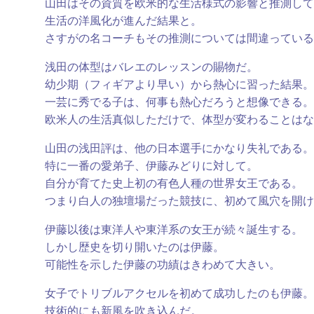
山田はその資質を欧米的な生活様式の影響と推測して
生活の洋風化が進んだ結果と。
さすがの名コーチもその推測については間違っている
浅田の体型はバレエのレッスンの賜物だ。
幼少期（フィギアより早い）から熱心に習った結果。
一芸に秀でる子は、何事も熱心だろうと想像できる。
欧米人の生活真似しただけで、体型が変わることはな
山田の浅田評は、他の日本選手にかなり失礼である。
特に一番の愛弟子、伊藤みどりに対して。
自分が育てた史上初の有色人種の世界女王である。
つまり白人の独壇場だった競技に、初めて風穴を開け
伊藤以後は東洋人や東洋系の女王が続々誕生する。
しかし歴史を切り開いたのは伊藤。
可能性を示した伊藤の功績はきわめて大きい。
女子でトリブルアクセルを初めて成功したのも伊藤。
技術的にも新風を吹き込んだ。