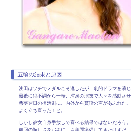
五輪の結果と原因
浅田はソチでメダルこそ逃したが、劇的ドラマを演じ
最後に絶不調から一転、渾身の演技で人々を感動させ
悪夢翌日の復活劇に、内外から賞讃の声があふれた。
よく立ち直った！と。
しかし彼女自身手放しで喜べる結果ではないだろう。
前回の悔しさをバネに、４年間準備してきたはずだ。