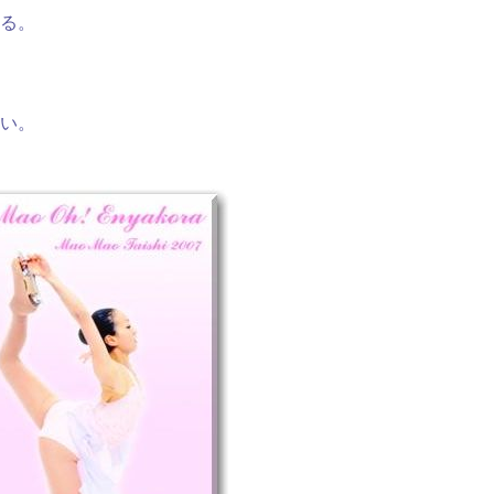
る。
い。